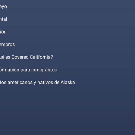
oyo
ntal
ión
embros
é es Covered California?
formación para inmigrantes
ios americanos y nativos de Alaska