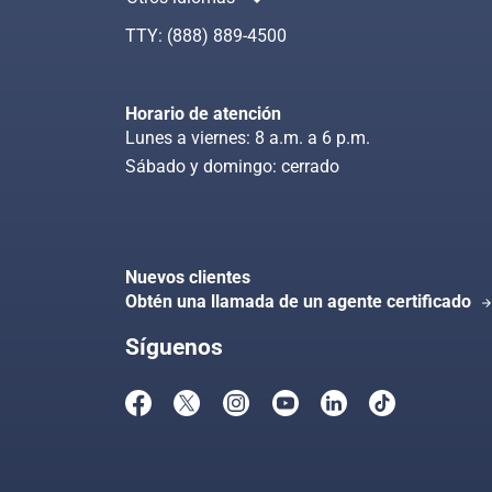
Busca en CoveredCa.com
Index
TTY:
(888) 889-4500
Horario de atención
Lunes a viernes: 8 a.m. a 6 p.m.
Sábado y domingo: cerrado
Nuevos clientes
Obtén una llamada de un agente certificado
arrow_forwa
Síguenos