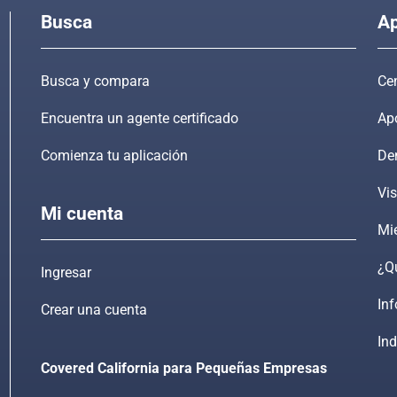
Busca
Ap
Busca y compara
Cen
Encuentra un agente certificado
Ap
Comienza tu aplicación
De
Vis
Mi cuenta
Mi
¿Qu
Ingresar
In
Crear una cuenta
Ind
rd
Covered California para Pequeñas Empresas