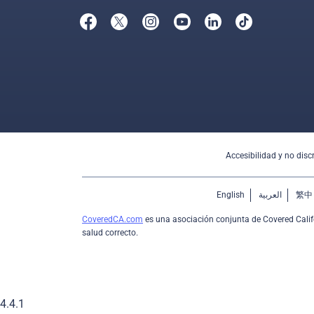
Accesibilidad y no disc
English
العربية
繁中
CoveredCA.com
es una asociación conjunta de Covered Calif
salud correcto.
4.4.1