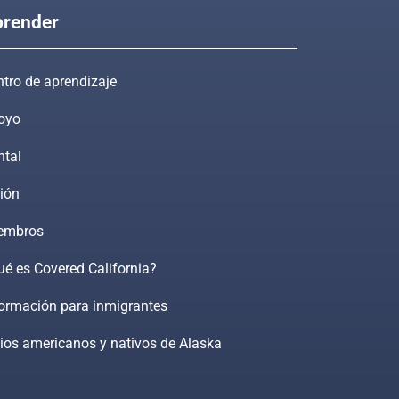
render
tro de aprendizaje
oyo
ntal
ión
embros
é es Covered California?
formación para inmigrantes
ios americanos y nativos de Alaska