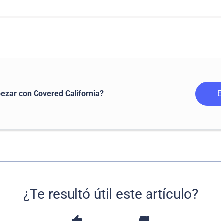
ezar con Covered California?
¿Te resultó útil este artículo?
thumb_up
thumb_down