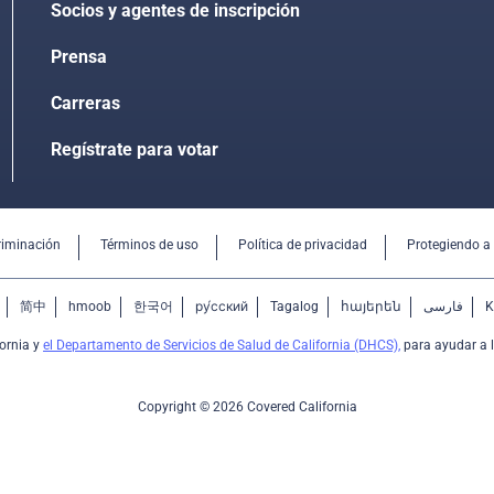
Socios y agentes de inscripción
Prensa
Carreras
Regístrate para votar
riminación
Términos de uso
Política de privacidad
Protegiendo a
简中
hmoob
한국어
ру́сский
Tagalog
հայերեն
فارسی
K
ornia y
el Departamento de Servicios de Salud de California (DHCS),
para ayudar a l
Copyright © 2026 Covered California