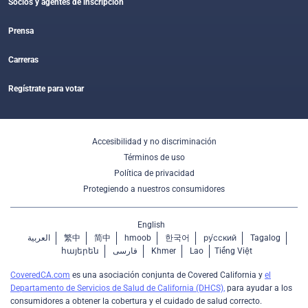
Socios y agentes de inscripción
Prensa
Carreras
Regístrate para votar
Accesibilidad y no discriminación
Términos de uso
Política de privacidad
Protegiendo a nuestros consumidores
English
العربية
繁中
简中
hmoob
한국어
ру́сский
Tagalog
հայերեն
فارسی
Khmer
Lao
Tiếng Việt
CoveredCA.com
es una asociación conjunta de Covered California y
el
Departamento de Servicios de Salud de California (DHCS),
para ayudar a los
consumidores a obtener la cobertura y el cuidado de salud correcto.