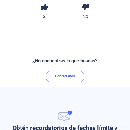
thumb_up
thumb_down
Sí
No
¿No encuentras lo que buscas?
Contáctanos
Obtén recordatorios de fechas límite y