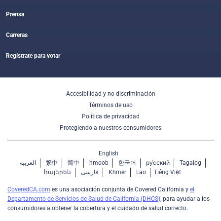
Prensa
Carreras
Regístrate para votar
Accesibilidad y no discriminación
Términos de uso
Política de privacidad
Protegiendo a nuestros consumidores
English
العربية
繁中
简中
hmoob
한국어
ру́сский
Tagalog
հայերեն
فارسی
Khmer
Lao
Tiếng Việt
CoveredCA.com
es una asociación conjunta de Covered California y
el
Departamento de Servicios de Salud de California (DHCS),
para ayudar a los
consumidores a obtener la cobertura y el cuidado de salud correcto.