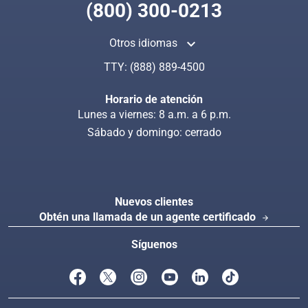
(800) 300-0213
keyboard_arrow_up
Otros idiomas
Busca en CoveredCa.com
Index
TTY:
(888) 889-4500
Horario de atención
Lunes a viernes: 8 a.m. a 6 p.m.
Sábado y domingo: cerrado
Nuevos clientes
Obtén una llamada de un agente certificado
arrow_forward
Síguenos