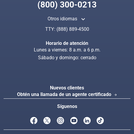
(800) 300-0213
keyboard_arrow_up
Otros idiomas
Busca en CoveredCa.com
Index
TTY:
(888) 889-4500
Horario de atención
Lunes a viernes: 8 a.m. a 6 p.m.
Sábado y domingo: cerrado
Nuevos clientes
Obtén una llamada de un agente certificado
arrow_forward
Síguenos