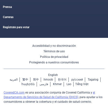
Prensa
Carreras
Regístrate para votar
Accesibilidad y no discriminación
Términos de uso
Política de privacidad
Protegiendo a nuestros consumidores
English
العربية
繁中
简中
hmoob
한국어
ру́сский
Tagalog
հայերեն
فارسی
Khmer
Lao
Tiếng Việt
CoveredCA.com
es una asociación conjunta de Covered California y
el
Departamento de Servicios de Salud de California (DHCS),
para ayudar a los
consumidores a obtener la cobertura y el cuidado de salud correcto.