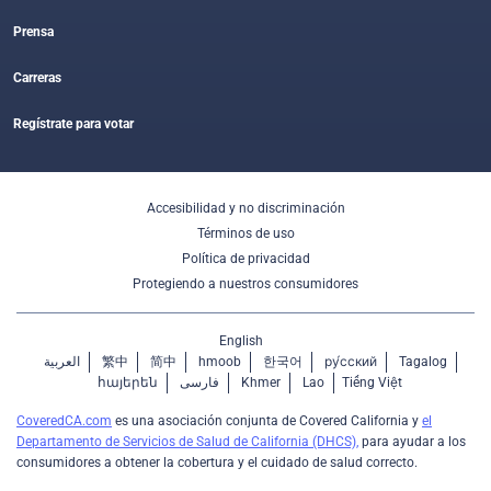
Prensa
Carreras
Regístrate para votar
Accesibilidad y no discriminación
Términos de uso
Política de privacidad
Protegiendo a nuestros consumidores
English
العربية
繁中
简中
hmoob
한국어
ру́сский
Tagalog
հայերեն
فارسی
Khmer
Lao
Tiếng Việt
CoveredCA.com
es una asociación conjunta de Covered California y
el
Departamento de Servicios de Salud de California (DHCS),
para ayudar a los
consumidores a obtener la cobertura y el cuidado de salud correcto.