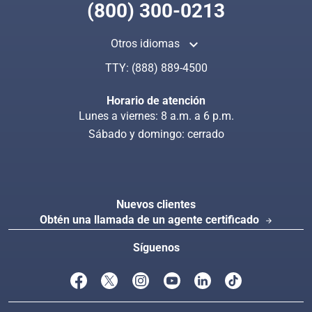
(800) 300-0213
keyboard_arrow_up
Otros idiomas
Busca en CoveredCa.com
Index
TTY:
(888) 889-4500
Horario de atención
Lunes a viernes: 8 a.m. a 6 p.m.
Sábado y domingo: cerrado
Nuevos clientes
Obtén una llamada de un agente certificado
arrow_forward
Síguenos